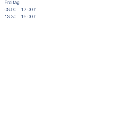
Freitag
08.00 – 12.00 h
13.30 – 16.00 h
Angebot
Energie & Wasser
Netze & Versorgung
Downloads
Windkraft Grenchen
SWG
Über uns
Karriere
FAQ
Webcam